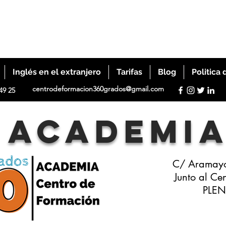
Inglés en el extranjero
Tarifas
Blog
Politica 
centrodeformacion360grados@gmail.com
49 25
ACADEMI
C/ Aramayo
Junto al Ce
PLEN