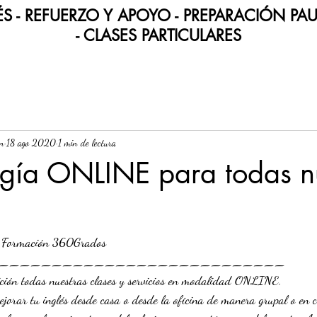
S - REFUERZO Y APOYO - PREPARACIÓN PA
-
CLASES PARTICULARES
n
18 ago 2020
1 min de lectura
gía ONLINE para todas n
Formación 360Grados
___________________________
ición todas nuestras clases y servicios en modalidad ONLINE.
jorar tu inglés desde casa o desde la oficina de manera grupal o en cl