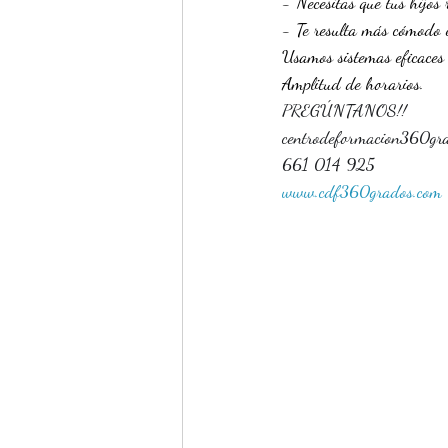
- Necesitas que tus hijos 
- Te resulta más cómodo 
Usamos sistemas eficaces 
Amplitud de horarios.
PREGÚNTANOS!!
centrodeformacion360gr
661 014 925
www.cdf360grados.com