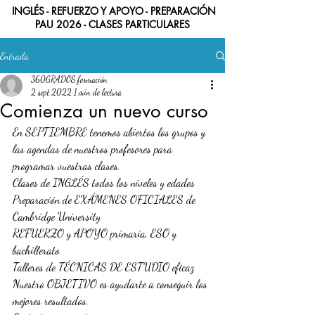
INGLÉS - REFUERZO Y APOYO - PREPARACIÓN
PAU 2026 -
CLASES PARTICULARES
Entrada
360GRADOS formación
2 sept 2022
1 min de lectura
Comienza un nuevo curso
En SEPTIEMBRE tenemos abiertos los grupos y 
las agendas de nuestros profesores para 
programar vuestras clases.
Clases de INGLÉS todos los niveles y edades
Preparación de EXÁMENES OFICIALES de 
Cambridge University
REFUERZO y APOYO primaria, ESO y 
bachillerato
Talleres de TÉCNICAS DE ESTUDIO eficaz
Nuestro OBJETIVO es ayudarte a conseguir los 
mejores resultados.