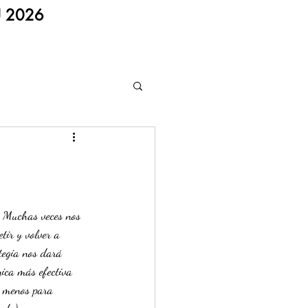
U 2026
. Muchas veces nos 
tir y volver a 
tegia nos dará 
nica más efectiva 
o menos para 