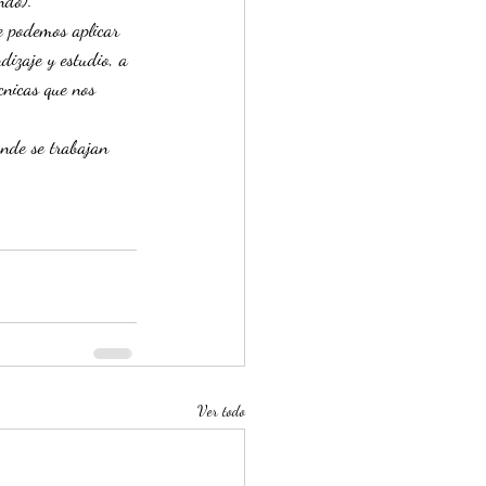
ndo).
e podemos aplicar 
dizaje y estudio, a 
cnicas que nos 
de se trabajan 
Ver todo