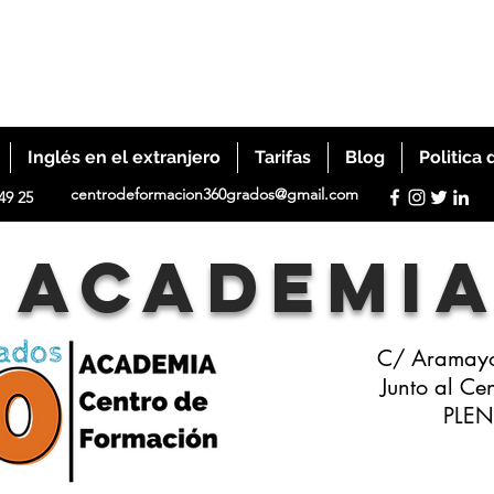
Inglés en el extranjero
Tarifas
Blog
Politica 
centrodeformacion360grados@gmail.com
49 25
ACADEMI
C/ Aramayo
Junto al Ce
PLEN