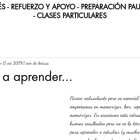
S - REFUERZO Y APOYO - PREPARACIÓN PA
-
CLASES PARTICULARES
n
11 oct 2019
1 min de lectura
a aprender...
Parece redundante pero es esencial
empeñamos en memorizar, leer, repe
memorizar. En ocasiones esta estra
buenos resultados pero no es la téc
para aprender o estudiar (y much